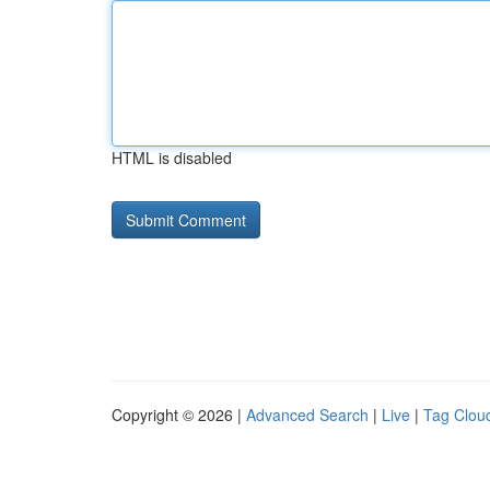
HTML is disabled
Copyright © 2026 |
Advanced Search
|
Live
|
Tag Clou