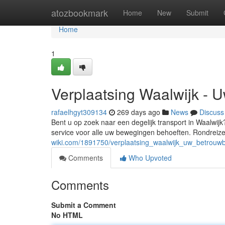
Home
atozbookmark
Home
New
Submit
Home
1
Verplaatsing Waalwijk - 
rafaelhgyt309134
269 days ago
News
Discuss
Bent u op zoek naar een degelijk transport in Waalwijk?
service voor alle uw bewegingen behoeften. Rondreiz
wiki.com/1891750/verplaatsing_waalwijk_uw_betrouw
Comments
Who Upvoted
Comments
Submit a Comment
No HTML