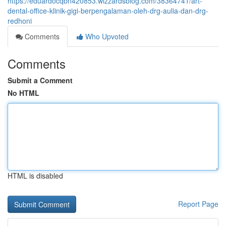
https://eduardocqbn420853.wizzardsblog.com/38364741/art-
dental-office-klinik-gigi-berpengalaman-oleh-drg-aulia-dan-drg-
redhoni
Comments
Who Upvoted
Comments
Submit a Comment
No HTML
HTML is disabled
Report Page