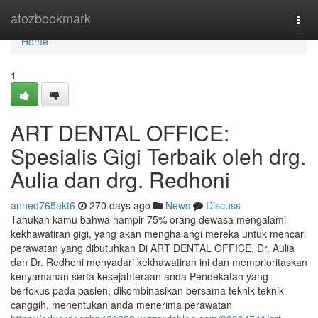
Home
atozbookmark
Togg
navi
Home
1
ART DENTAL OFFICE:
Spesialis Gigi Terbaik oleh drg.
Aulia dan drg. Redhoni
anned765akt6
270 days ago
News
Discuss
Tahukah kamu bahwa hampir 75% orang dewasa mengalami
kekhawatiran gigi, yang akan menghalangi mereka untuk mencari
perawatan yang dibutuhkan Di ART DENTAL OFFICE, Dr. Aulia
dan Dr. Redhoni menyadari kekhawatiran ini dan memprioritaskan
kenyamanan serta kesejahteraan anda Pendekatan yang
berfokus pada pasien, dikombinasikan bersama teknik-teknik
canggih, menentukan anda menerima perawatan