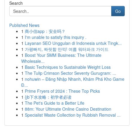
Search
Go
Published News
1
商小信app：安全吗？
1
I'm unable to satisfy this inquiry .
1
Layanan SEO Unggulan di Indonesia untuk Tingk...
1
가평빠지, 짜릿함 만끽! 여름 워터파크 가이드
1
Boost Your SMM Business: The Ultimate
Wholesale...
1
Basic Techniques to Sustainable Weight Loss
1
The Tulip Crimson Sector Seventy Gurugram: ...
1
nohuwin – Đăng Nhập Nhanh, Khám Phá Kho Game
Đ...
1
Prime Fryers of 2024 : These Top Picks
1
{jb下水攻略：初学者必读
1
The Pet's Guide to a Better Life
1
88m: Your Ultimate Online Casino Destination
1
Specialist Waste Collection by Rubbish Removal ...