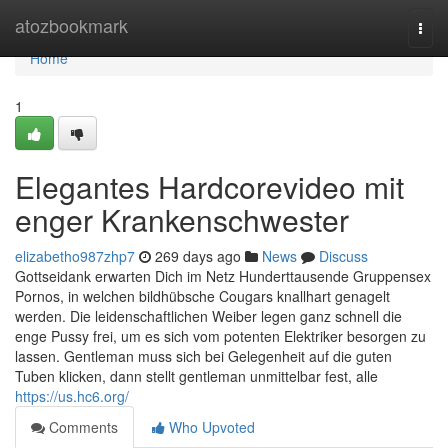
Home
atozbookmark
Togg
navi
Home
1
Elegantes Hardcorevideo mit
enger Krankenschwester
elizabetho987zhp7
269 days ago
News
Discuss
Gottseidank erwarten Dich im Netz Hunderttausende Gruppensex
Pornos, in welchen bildhübsche Cougars knallhart genagelt
werden. Die leidenschaftlichen Weiber legen ganz schnell die
enge Pussy frei, um es sich vom potenten Elektriker besorgen zu
lassen. Gentleman muss sich bei Gelegenheit auf die guten
Tuben klicken, dann stellt gentleman unmittelbar fest, alle
https://us.hc6.org/
Comments
Who Upvoted