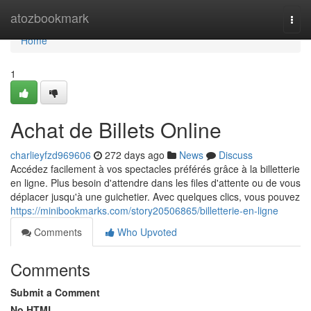
Home
atozbookmark
Togg
navi
Home
1
Achat de Billets Online
charlieyfzd969606
272 days ago
News
Discuss
Accédez facilement à vos spectacles préférés grâce à la billetterie
en ligne. Plus besoin d'attendre dans les files d'attente ou de vous
déplacer jusqu'à une guichetier. Avec quelques clics, vous pouvez
https://minibookmarks.com/story20506865/billetterie-en-ligne
Comments
Who Upvoted
Comments
Submit a Comment
No HTML