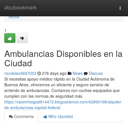
Home
atozbookmark
Togg
navi
Home
1
Ambulancias Disponibles en la
Ciudad
nicoleieod697053
276 days ago
News
Discuss
Si necesitas apoyo médico rápido en la Ciudad Autónoma de
Buenos Aires, ofrecemos un eficiente y seguro servicio de
arriendo de ambulancias. Contamos con coches equipados que
cumplen con las normas de seguridad más
https://caoimheqpat814472.blogoscience.com/42890198/alquiler-
de-ambulancias-capital-federal
Comments
Who Upvoted