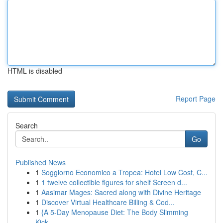
HTML is disabled
Report Page
Search
Go
Published News
1
Soggiorno Economico a Tropea: Hotel Low Cost, C...
1
1 twelve collectible figures for shelf Screen d...
1
Aasimar Mages: Sacred along with Divine Heritage
1
Discover Virtual Healthcare Billing & Cod...
1
{A 5-Day Menopause Diet: The Body Slimming
Kick...