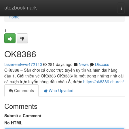
Home
atozbookmark
Togg
navi
Home
1
OK8386
tasneemlvwn472140
281 days ago
News
Discuss
OK8386 – Sân chơi cá cược trực tuyến uy tín và hiện đại hàng
đầu 1. Giới thiệu về OK8386 OK8386/ là một trong những nhà cái
cá cược trực tuyến hàng đầu châu Á, được
https://ok8386.church/
Comments
Who Upvoted
Comments
Submit a Comment
No HTML