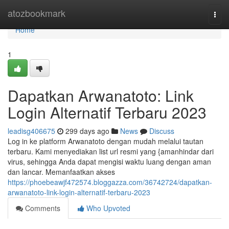
Home
atozbookmark
Togg
navi
Home
1
Dapatkan Arwanatoto: Link
Login Alternatif Terbaru 2023
leadisg406675
299 days ago
News
Discuss
Log in ke platform Arwanatoto dengan mudah melalui tautan
terbaru. Kami menyediakan list url resmi yang {amanhindar dari
virus, sehingga Anda dapat mengisi waktu luang dengan aman
dan lancar. Memanfaatkan akses
https://phoebeawjf472574.bloggazza.com/36742724/dapatkan-
arwanatoto-link-login-alternatif-terbaru-2023
Comments
Who Upvoted