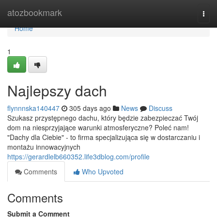
Home
atozbookmark
Togg
navi
Home
1
Najlepszy dach
flynnnska140447
305 days ago
News
Discuss
Szukasz przystępnego dachu, który będzie zabezpieczać Twój
dom na niesprzyjające warunki atmosferyczne? Poleć nam!
"Dachy dla Ciebie" - to firma specjalizująca się w dostarczaniu i
montażu innowacyjnych
https://gerardlelb660352.life3dblog.com/profile
Comments
Who Upvoted
Comments
Submit a Comment