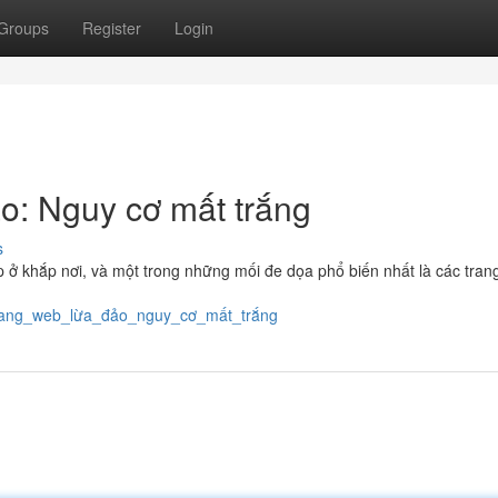
Groups
Register
Login
ảo: Nguy cơ mất trắng
s
p ở khắp nơi, và một trong những mối đe dọa phổ biến nhất là các tra
p_trang_web_lừa_đảo_nguy_cơ_mất_trắng