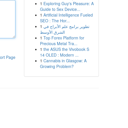
1
Exploring Guy's Pleasure: A
Guide to Sex Device...
1
Artificial Intelligence Fueled
SEO : The Hor...
1
تطوير برامج علم الأبراج في
الشرق الأوسط
1
Top Forex Platform for
Precious Metal Tra...
1
the ASUS the Vivobook S
14 OLED : Modern ...
ort Page
1
Cannabis in Glasgow: A
Growing Problem?