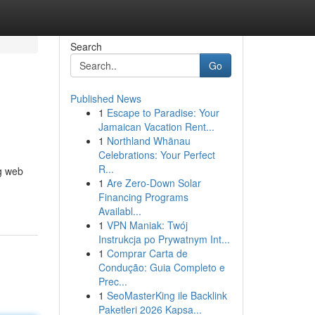
Search
Go
Published News
1
Escape to Paradise: Your
Jamaican Vacation Rent...
1
Northland Whānau
Celebrations: Your Perfect
R...
ng web
1
Are Zero-Down Solar
Financing Programs
Availabl...
1
VPN Maniak: Twój
Instrukcja po Prywatnym Int...
1
Comprar Carta de
Condução: Guia Completo e
Prec...
1
SeoMasterKing ile Backlink
Paketleri 2026 Kapsa...