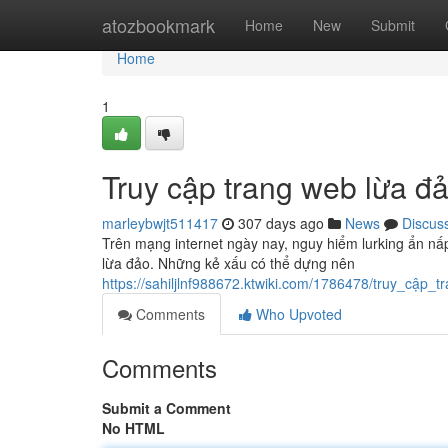
Home
atozbookmark
Home
New
Submit
Home
1
Truy cập trang web lừa đ
marleybwjt511417
307 days ago
News
Discus
Trên mạng internet ngày nay, nguy hiểm lurking ẩn nấ
lừa đảo. Những kẻ xấu có thể dựng nên
https://sahiljlnf988672.ktwiki.com/1786478/truy_cậ
Comments
Who Upvoted
Comments
Submit a Comment
No HTML