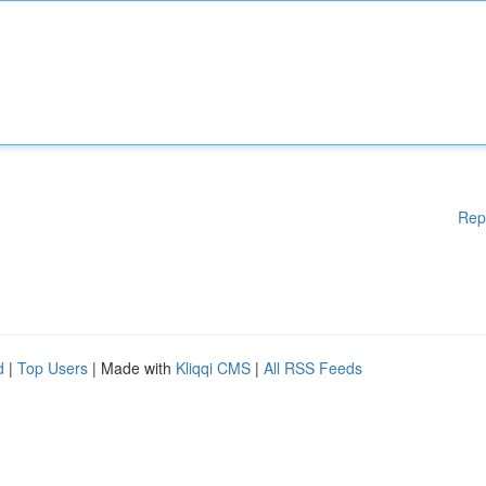
Rep
d
|
Top Users
| Made with
Kliqqi CMS
|
All RSS Feeds