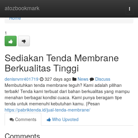
Home
atozbookmark
Togg
navi
Home
1
Sediakan Tenda Membrane
Berkualitas Tinggi
denisnvnr401719
327 days ago
News
Discuss
Membutuhkan tenda membrane teguh? Kami adalah pilihan
terbaik! Tenda kami terbuat dari bahan berkualitas yang mampu
menahan berbagai kondisi cuaca. Kami punya beragam tipe
tenda untuk memenuhi kebutuhan kamu. {Pesan
https://pabriktenda.id/jual-tenda-membrane/
Comments
Who Upvoted
Comments