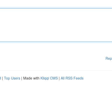
Rep
d
|
Top Users
| Made with
Kliqqi CMS
|
All RSS Feeds