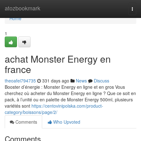
Home
atozbookmark
Togg
navi
Home
1
achat Monster Energy en
france
theoafei794735
331 days ago
News
Discuss
Booster d’énergie : Monster Energy en ligne et en gros Vous
cherchez où acheter du Monster Energy en ligne ? Que ce soit en
pack, à l’unité ou en palette de Monster Energy 500ml, plusieurs
variétés sont
https://centovinipolska.com/product-
category/boissons/page/2/
Comments
Who Upvoted
Comments