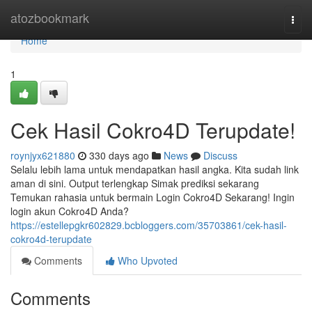
Home
atozbookmark
Togg
navi
Home
1
Cek Hasil Cokro4D Terupdate!
roynjyx621880
330 days ago
News
Discuss
Selalu lebih lama untuk mendapatkan hasil angka. Kita sudah link
aman di sini. Output terlengkap Simak prediksi sekarang
Temukan rahasia untuk bermain Login Cokro4D Sekarang! Ingin
login akun Cokro4D Anda?
https://estellepgkr602829.bcbloggers.com/35703861/cek-hasil-
cokro4d-terupdate
Comments
Who Upvoted
Comments