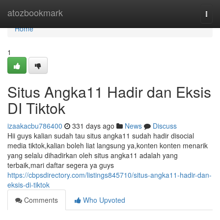
Home
atozbookmark
Togg
navi
Home
1
Situs Angka11 Hadir dan Eksis
DI Tiktok
izaakacbu786400
331 days ago
News
Discuss
Hii guys kalian sudah tau situs angka11 sudah hadir disocial
media tiktok,kalian boleh liat langsung ya,konten konten menarik
yang selalu dihadirkan oleh situs angka11 adalah yang
terbaik,mari daftar segera ya guys
https://cbpsdirectory.com/listings845710/situs-angka11-hadir-dan-
eksis-di-tiktok
Comments
Who Upvoted