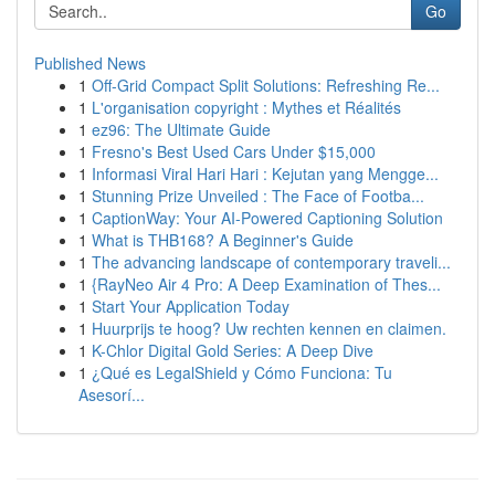
Go
Published News
1
Off-Grid Compact Split Solutions: Refreshing Re...
1
L'organisation copyright : Mythes et Réalités
1
ez96: The Ultimate Guide
1
Fresno's Best Used Cars Under $15,000
1
Informasi Viral Hari Hari : Kejutan yang Mengge...
1
Stunning Prize Unveiled : The Face of Footba...
1
CaptionWay: Your AI-Powered Captioning Solution
1
What is THB168? A Beginner's Guide
1
The advancing landscape of contemporary traveli...
1
{RayNeo Air 4 Pro: A Deep Examination of Thes...
1
Start Your Application Today
1
Huurprijs te hoog? Uw rechten kennen en claimen.
1
K-Chlor Digital Gold Series: A Deep Dive
1
¿Qué es LegalShield y Cómo Funciona: Tu
Asesorí...