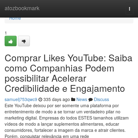
Home
atozbookmark
Togg
navi
Home
1
Comprar Likes YouTube: Saiba
como Companhias Podem
possibilitar Acelerar
Credibilidade e Engajamento
samuelj753qwc9
335 days ago
News
Discuss
Este YouTube deixou por ser somente uma plataforma por
entretenimento de modo a se tornar um verdadeiro pilar no
marketing digital. Empresas do todos ESTES tamanhos utilizam
vídeos de modo a lançar suplementos alimentares, educar
consumidores, fortalecer a imagem da marca e atrair clientes.
Porém, conquistar relevância em uma rede