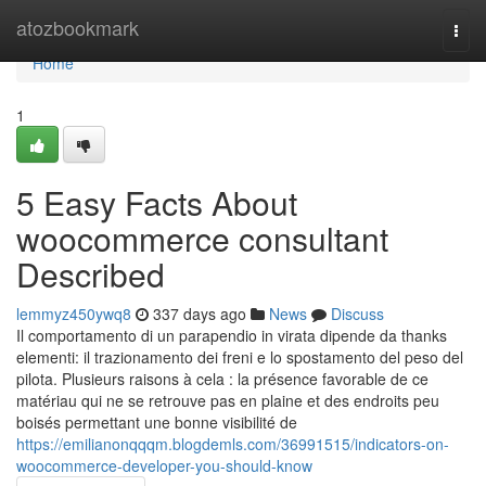
Home
atozbookmark
Togg
navi
Home
1
5 Easy Facts About
woocommerce consultant
Described
lemmyz450ywq8
337 days ago
News
Discuss
Il comportamento di un parapendio in virata dipende da thanks
elementi: il trazionamento dei freni e lo spostamento del peso del
pilota. Plusieurs raisons à cela : la présence favorable de ce
matériau qui ne se retrouve pas en plaine et des endroits peu
boisés permettant une bonne visibilité de
https://emilianonqqqm.blogdemls.com/36991515/indicators-on-
woocommerce-developer-you-should-know