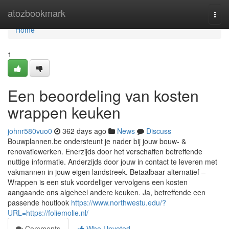
Home
atozbookmark
Togg
navi
Home
1
Een beoordeling van kosten
wrappen keuken
johnr580vuo0
362 days ago
News
Discuss
Bouwplannen.be ondersteunt je nader bij jouw bouw- &
renovatiewerken. Enerzijds door het verschaffen betreffende
nuttige informatie. Anderzijds door jouw in contact te leveren met
vakmannen in jouw eigen landstreek. Betaalbaar alternatief –
Wrappen is een stuk voordeliger vervolgens een kosten
aangaande ons algeheel andere keuken. Ja, betreffende een
passende houtlook
https://www.northwestu.edu/?
URL=https://foliemolie.nl/
Comments
Who Upvoted