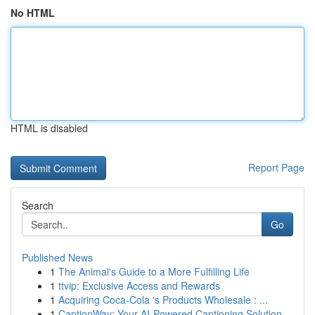
No HTML
HTML is disabled
Report Page
Search
Go
Published News
1
The Animal's Guide to a More Fulfilling Life
1
ttvip: Exclusive Access and Rewards
1
Acquiring Coca-Cola 's Products Wholesale : ...
1
CaptionWay: Your AI-Powered Captioning Solution