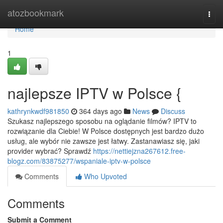
Home
atozbookmark
Togg
navi
Home
1
najlepsze IPTV w Polsce {
kathrynkwdf981850
364 days ago
News
Discuss
Szukasz najlepszego sposobu na oglądanie filmów? IPTV to
rozwiązanie dla Ciebie! W Polsce dostępnych jest bardzo dużo
usług, ale wybór nie zawsze jest łatwy. Zastanawiasz się, jaki
provider wybrać? Sprawdź
https://nettiejzna267612.free-
blogz.com/83875277/wspaniale-iptv-w-polsce
Comments
Who Upvoted
Comments
Submit a Comment