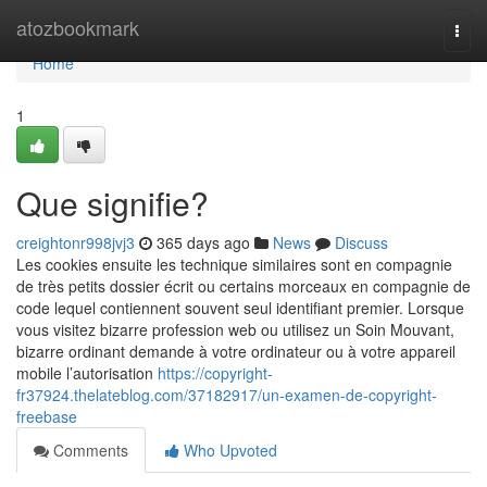
Home
atozbookmark
Togg
navi
Home
1
Que signifie?
creightonr998jvj3
365 days ago
News
Discuss
Les cookies ensuite les technique similaires sont en compagnie
de très petits dossier écrit ou certains morceaux en compagnie de
code lequel contiennent souvent seul identifiant premier. Lorsque
vous visitez bizarre profession web ou utilisez un Soin Mouvant,
bizarre ordinant demande à votre ordinateur ou à votre appareil
mobile l’autorisation
https://copyright-
fr37924.thelateblog.com/37182917/un-examen-de-copyright-
freebase
Comments
Who Upvoted