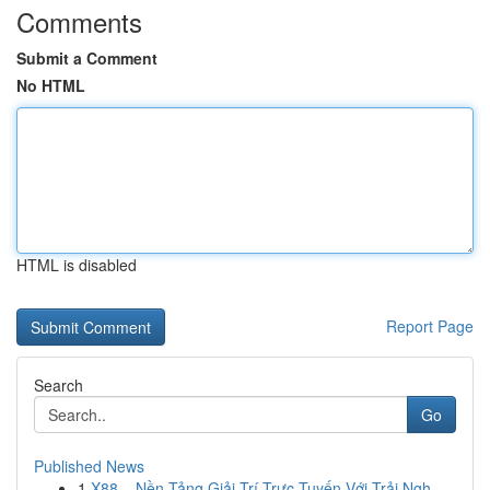
Comments
Submit a Comment
No HTML
HTML is disabled
Report Page
Search
Go
Published News
1
X88 – Nền Tảng Giải Trí Trực Tuyến Với Trải Ngh...