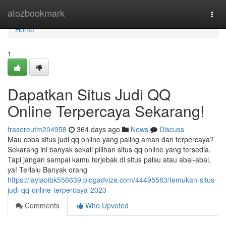
Home
atozbookmark
Togg
navi
Home
1
Dapatkan Situs Judi QQ
Online Terpercaya Sekarang!
frasereutm204958
364 days ago
News
Discuss
Mau coba situs judi qq online yang paling aman dan terpercaya?
Sekarang ini banyak sekali pilihan situs qq online yang tersedia.
Tapi jangan sampai kamu terjebak di situs palsu atau abal-abal,
ya! Terlalu Banyak orang
https://laylaoibk556639.blogadvize.com/44495583/temukan-situs-
judi-qq-online-terpercaya-2023
Comments
Who Upvoted