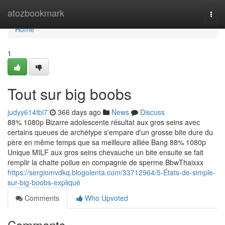
Home
atozbookmark
Togg
navi
Home
1
Tout sur big boobs
judyy614tbi7
366 days ago
News
Discuss
88% 1080p Bizarre adolescente résultat aux gros seins avec
certains queues de archétype s'empare d'un grosse bite dure du
père en même temps que sa meilleure alliée Bang 88% 1080p
Unique MILF aux gros seins chevauche un bite ensuite se fait
remplir la chatte poilue en compagnie de sperme BbwThaixxx
https://sergiomvdkq.blogolenta.com/33712964/5-États-de-simple-
sur-big-boobs-expliqué
Comments
Who Upvoted
Comments