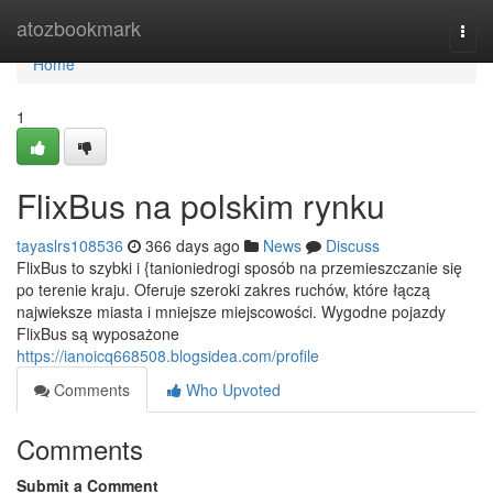
Home
atozbookmark
Togg
navi
Home
1
FlixBus na polskim rynku
tayaslrs108536
366 days ago
News
Discuss
FlixBus to szybki i {tanioniedrogi sposób na przemieszczanie się
po terenie kraju. Oferuje szeroki zakres ruchów, które łączą
najwieksze miasta i mniejsze miejscowości. Wygodne pojazdy
FlixBus są wyposażone
https://ianoicq668508.blogsidea.com/profile
Comments
Who Upvoted
Comments
Submit a Comment