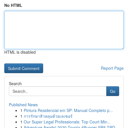
No HTML
HTML is disabled
Report Page
Search
Go
Published News
1
Pintura Residencial em SP: Manual Completo p...
1
การรักษาสิวหลุมด้วยเลเซอร์
1
Our Super Legal Professionals: Top Court Min...
1
Adventure Awaits! 2020 Toyota 4Runner SR5 TRD