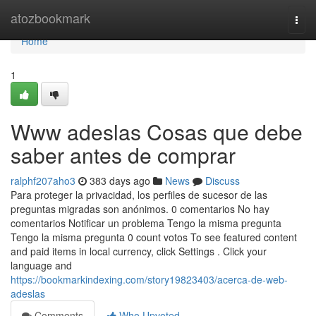
Home
atozbookmark
Togg
navi
Home
1
Www adeslas Cosas que debe
saber antes de comprar
ralphf207aho3
383 days ago
News
Discuss
Para proteger la privacidad, los perfiles de sucesor de las
preguntas migradas son anónimos. 0 comentarios No hay
comentarios Notificar un problema Tengo la misma pregunta
Tengo la misma pregunta 0 count votos To see featured content
and paid items in local currency, click Settings . Click your
language and
https://bookmarkindexing.com/story19823403/acerca-de-web-
adeslas
Comments
Who Upvoted