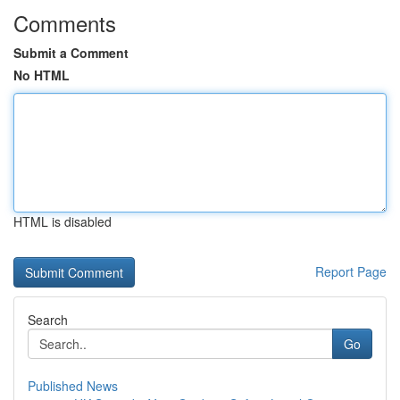
Comments
Submit a Comment
No HTML
HTML is disabled
Report Page
Search
Go
Published News