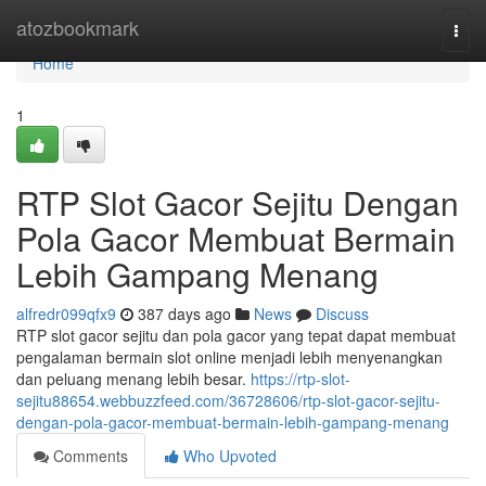
Home
atozbookmark
Togg
navi
Home
1
RTP Slot Gacor Sejitu Dengan
Pola Gacor Membuat Bermain
Lebih Gampang Menang
alfredr099qfx9
387 days ago
News
Discuss
RTP slot gacor sejitu dan pola gacor yang tepat dapat membuat
pengalaman bermain slot online menjadi lebih menyenangkan
dan peluang menang lebih besar.
https://rtp-slot-
sejitu88654.webbuzzfeed.com/36728606/rtp-slot-gacor-sejitu-
dengan-pola-gacor-membuat-bermain-lebih-gampang-menang
Comments
Who Upvoted