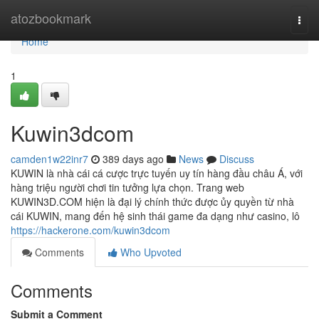
Home
atozbookmark
Togg
navi
Home
1
Kuwin3dcom
camden1w22inr7
389 days ago
News
Discuss
KUWIN là nhà cái cá cược trực tuyến uy tín hàng đầu châu Á, với
hàng triệu người chơi tin tưởng lựa chọn. Trang web
KUWIN3D.COM hiện là đại lý chính thức được ủy quyền từ nhà
cái KUWIN, mang đến hệ sinh thái game đa dạng như casino, lô
https://hackerone.com/kuwin3dcom
Comments
Who Upvoted
Comments
Submit a Comment