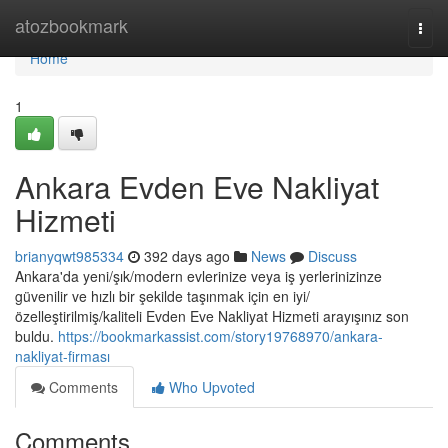
Home
atozbookmark
Togg
navi
Home
1
Ankara Evden Eve Nakliyat
Hizmeti
brianyqwt985334
392 days ago
News
Discuss
Ankara'da yeni/şık/modern evlerinize veya iş yerlerinizinze
güvenilir ve hızlı bir şekilde taşınmak için en iyi/
özelleştirilmiş/kaliteli Evden Eve Nakliyat Hizmeti arayışınız son
buldu.
https://bookmarkassist.com/story19768970/ankara-
nakliyat-firması
Comments
Who Upvoted
Comments