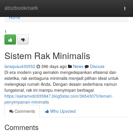
Home
atozbookmark
Togg
navi
Home
1
Sistem Rak Minimalis
laraquau430552
396 days ago
News
Discuss
Di era modern yang semakin mengedepankan efisiensi dan
estetika, rak serbaguna minimalis menjadi pilihan ideal untuk
melengkapi rumah Anda. Dengan desain sederhana namun
fungsional, rak ini mampu menyimpan berbagai
https://sairamvdc935847.blog5star.com/36543070/lemari-
penyimpanan-minimalis
Comments
Who Upvoted
Comments