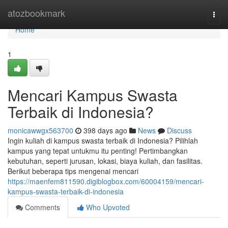
Home
atozbookmark
Togg
navi
Home
1
Mencari Kampus Swasta
Terbaik di Indonesia?
monicawwgx563700
398 days ago
News
Discuss
Ingin kuliah di kampus swasta terbaik di Indonesia? Pilihlah
kampus yang tepat untukmu itu penting! Pertimbangkan
kebutuhan, seperti jurusan, lokasi, biaya kuliah, dan fasilitas.
Berikut beberapa tips mengenai mencari
https://maenfem811590.digiblogbox.com/60004159/mencari-
kampus-swasta-terbaik-di-indonesia
Comments
Who Upvoted