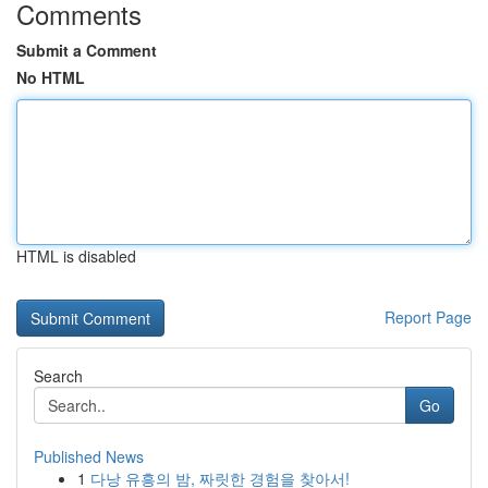
Comments
Submit a Comment
No HTML
HTML is disabled
Report Page
Search
Go
Published News
1
다낭 유흥의 밤, 짜릿한 경험을 찾아서!