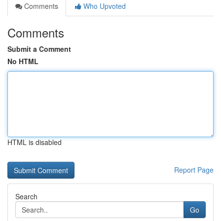
Comments
Who Upvoted
Comments
Submit a Comment
No HTML
HTML is disabled
Report Page
Search
Go