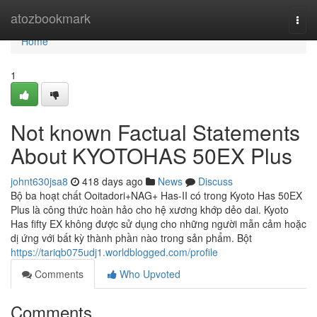
Home
atozbookmark
Togg
navi
Home
1
Not known Factual Statements
About KYOTOHAS 50EX Plus
johnt630jsa8
418 days ago
News
Discuss
Bộ ba hoạt chất Ooitadori+NAG+ Has-II có trong Kyoto Has 50EX
Plus là công thức hoàn hảo cho hệ xương khớp dẻo dai. Kyoto
Has fifty EX không được sử dụng cho những người mẫn cảm hoặc
dị ứng với bất kỳ thành phần nào trong sản phẩm. Bột
https://tariqb075udj1.worldblogged.com/profile
Comments
Who Upvoted
Comments