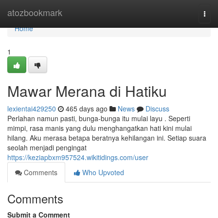
Home
atozbookmark
Togg
navi
Home
1
Mawar Merana di Hatiku
lexientai429250
465 days ago
News
Discuss
Perlahan namun pasti, bunga-bunga itu mulai layu . Seperti
mimpi, rasa manis yang dulu menghangatkan hati kini mulai
hilang. Aku merasa betapa beratnya kehilangan ini. Setiap suara
seolah menjadi pengingat
https://keziapbxm957524.wikitidings.com/user
Comments
Who Upvoted
Comments
Submit a Comment