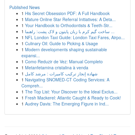
Published News
1
His Secret Obsession PDF: A Full Handbook
1
Mature Online Star Referral Initiatives: A Deta...
1
Your Handbook to Orthodontists & Teeth-Str...
1
ساخت گیم کرم با زبان پایتون و لاک پشت: راهنما ...
1
NFL London Taxi Guide: London Taxi Fares, Airpo...
1
Culinary Oil: Guide to Picking & Usage
1
Modern developments shaping sustainable
expansi...
1
Como Reduzir de Vez: Manual Completo
1
Metanfetamina cristalina à venda
1
شهادة إنجاز تركيب كاميرات : مرشد كامل
1
Navigating SNOMED-CT Coding Services: A
Compreh...
1
The Top List: Your Discover to the Ideal Exclus...
1
Fresh Mackerel: Atlantic Caught & Ready to Cook!
1
Audrey Davis: The Emerging Figure in Ind...