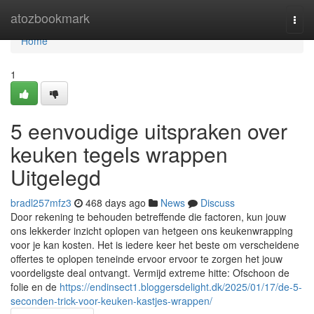
Home
atozbookmark
Togg
navi
Home
1
5 eenvoudige uitspraken over
keuken tegels wrappen
Uitgelegd
bradl257mfz3
468 days ago
News
Discuss
Door rekening te behouden betreffende die factoren, kun jouw
ons lekkerder inzicht oplopen van hetgeen ons keukenwrapping
voor je kan kosten. Het is iedere keer het beste om verscheidene
offertes te oplopen teneinde ervoor ervoor te zorgen het jouw
voordeligste deal ontvangt. Vermijd extreme hitte: Ofschoon de
folie en de
https://endinsect1.bloggersdelight.dk/2025/01/17/de-5-
seconden-trick-voor-keuken-kastjes-wrappen/