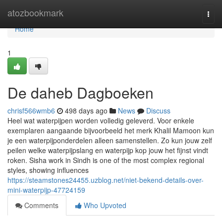
Home
atozbookmark
Togg
navi
Home
1
De daheb Dagboeken
chrisf566wmb6
498 days ago
News
Discuss
Heel wat waterpijpen worden volledig geleverd. Voor enkele
exemplaren aangaande bijvoorbeeld het merk Khalil Mamoon kun
je een waterpijponderdelen alleen samenstellen. Zo kun jouw zelf
peilen welke waterpijpslang en waterpijp kop jouw het fijnst vindt
roken. Sisha work in Sindh is one of the most complex regional
styles, showing influences
https://steamstones24455.uzblog.net/niet-bekend-details-over-
mini-waterpijp-47724159
Comments
Who Upvoted