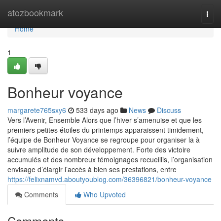
Home
atozbookmark
Togg
navi
Home
1
Bonheur voyance
margarete765sxy6
533 days ago
News
Discuss
Vers l’Avenir, Ensemble Alors que l’hiver s’amenuise et que les
premiers petites étoiles du printemps apparaissent timidement,
l’équipe de Bonheur Voyance se regroupe pour organiser la à
suivre amplitude de son développement. Forte des victoire
accumulés et des nombreux témoignages recueillis, l’organisation
envisage d’élargir l’accès à bien ses prestations, entre
https://felixnamvd.aboutyoublog.com/36396821/bonheur-voyance
Comments
Who Upvoted
Comments