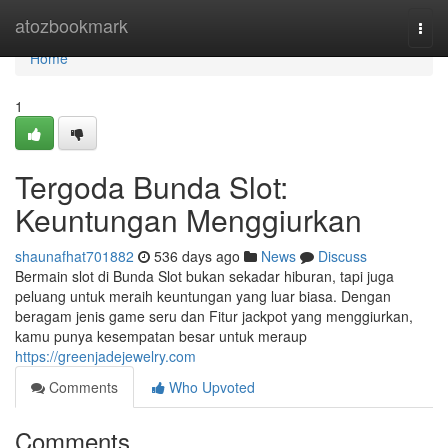
Home
atozbookmark
Togg
navi
Home
1
Tergoda Bunda Slot:
Keuntungan Menggiurkan
shaunafhat701882
536 days ago
News
Discuss
Bermain slot di Bunda Slot bukan sekadar hiburan, tapi juga
peluang untuk meraih keuntungan yang luar biasa. Dengan
beragam jenis game seru dan Fitur jackpot yang menggiurkan,
kamu punya kesempatan besar untuk meraup
https://greenjadejewelry.com
Comments
Who Upvoted
Comments