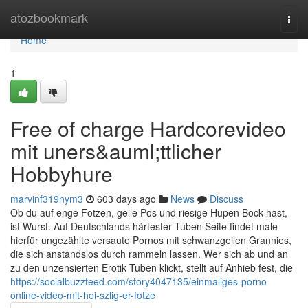
Home
atozbookmark
Togg
navi
Home
1
Free of charge Hardcorevideo
mit uners&auml;ttlicher
Hobbyhure
marvinf319nym3
603 days ago
News
Discuss
Ob du auf enge Fotzen, geile Pos und riesige Hupen Bock hast,
ist Wurst. Auf Deutschlands härtester Tuben Seite findet male
hierfür ungezählte versaute Pornos mit schwanzgeilen Grannies,
die sich anstandslos durch rammeln lassen. Wer sich ab und an
zu den unzensierten Erotik Tuben klickt, stellt auf Anhieb fest, die
https://socialbuzzfeed.com/story4047135/einmaliges-porno-
online-video-mit-hei-szlig-er-fotze