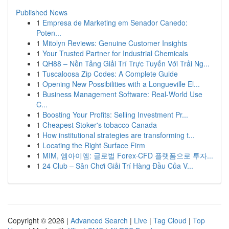
Published News
1
Empresa de Marketing em Senador Canedo:
Poten...
1
Mitolyn Reviews: Genuine Customer Insights
1
Your Trusted Partner for Industrial Chemicals
1
QH88 – Nền Tảng Giải Trí Trực Tuyến Với Trải Ng...
1
Tuscaloosa Zip Codes: A Complete Guide
1
Opening New Possibilities with a Longueville El...
1
Business Management Software: Real-World Use
C...
1
Boosting Your Profits: Selling Investment Pr...
1
Cheapest Stoker's tobacco Canada
1
How institutional strategies are transforming t...
1
Locating the Right Surface Firm
1
MIM, 엠아이엠: 글로벌 Forex·CFD 플랫폼으로 투자...
1
24 Club – Sân Chơi Giải Trí Hàng Đầu Của V...
Copyright © 2026 |
Advanced Search
|
Live
|
Tag Cloud
|
Top