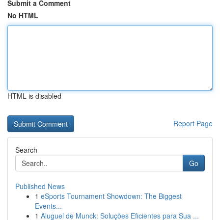
Submit a Comment
No HTML
HTML is disabled
Report Page
Search
Go
Published News
1
eSports Tournament Showdown: The Biggest
Events...
1
Aluguel de Munck: Soluções Eficientes para Sua ...