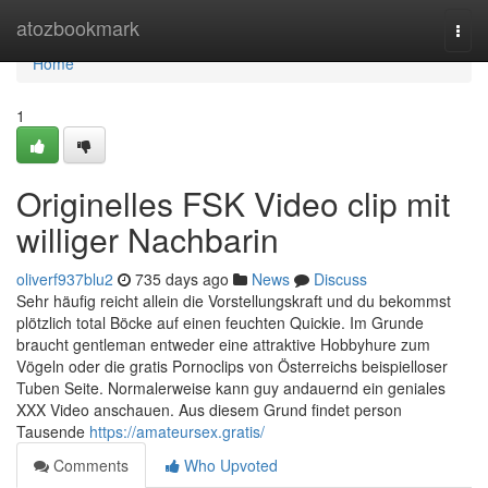
Home
atozbookmark
Togg
navi
Home
1
Originelles FSK Video clip mit
williger Nachbarin
oliverf937blu2
735 days ago
News
Discuss
Sehr häufig reicht allein die Vorstellungskraft und du bekommst
plötzlich total Böcke auf einen feuchten Quickie. Im Grunde
braucht gentleman entweder eine attraktive Hobbyhure zum
Vögeln oder die gratis Pornoclips von Österreichs beispielloser
Tuben Seite. Normalerweise kann guy andauernd ein geniales
XXX Video anschauen. Aus diesem Grund findet person
Tausende
https://amateursex.gratis/
Comments
Who Upvoted