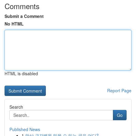
Comments
Submit a Comment
No HTML
HTML is disabled
Report Page
Search
Go
Published News
1
안산 구강병원 믿을 수 있는 곳은 어디?